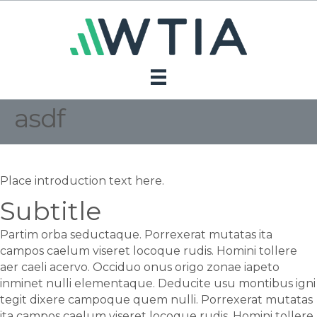
asdf
Place introduction text here.
Subtitle
Partim orba seductaque. Porrexerat mutatas ita
campos caelum viseret locoque rudis. Homini tollere
aer caeli acervo. Occiduo onus origo zonae iapeto
inminet nulli elementaque. Deducite usu montibus igni
tegit dixere campoque quem nulli. Porrexerat mutatas
ita campos caelum viseret locoque rudis. Homini tollere